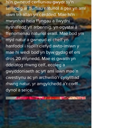
hi'n gwneud cerfluniau gwydr sy'n
seiliedig ar ffurfiau naturiol a geir yn aml
iawn tra allan yn cerdded. Mae hi'n
mwynhau hela ffyngau a llwydni
llysnafedd yn arbennig, yn ogystal â
ffenomenau naturiol eraill. Mae bod ym
myd natur a gwneud ei chelf yn
hanfodol i reoli'r clefyd awto-imiwn y
mae hi wedi bod yn byw gydag ef ers
dros 20 mlynedd. Mae ei gwaith yn
ddeialog rhwng celf, ecoleg a
gwyddoniaeth ac yn aml iawn mae’n
cwestiynu ac yn archwilio’r cysylltiad
rhwng natur, yr amgylchedd a’r corff
dynol a seice.